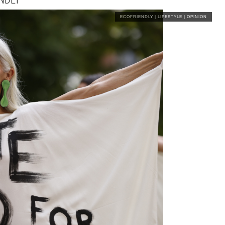
ECOFRIENDLY
|
LIFESTYLE
|
OPINION