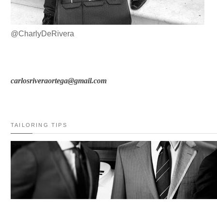
@CharlyDeRivera
carlosriveraortega@gmail.com
TAILORING TIPS