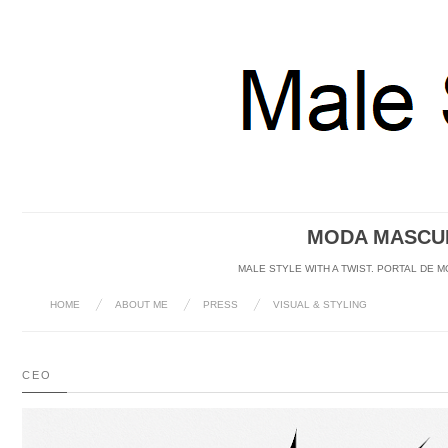
MODA MASCUL
MALE STYLE WITH A TWIST. PORTAL DE 
HOME
ABOUT ME
PRESS
VISUAL & STYLING
CEO