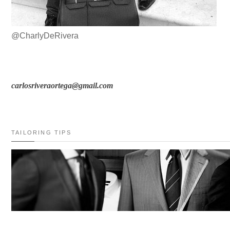
@CharlyDeRivera
carlosriveraortega@gmail.com
TAILORING TIPS