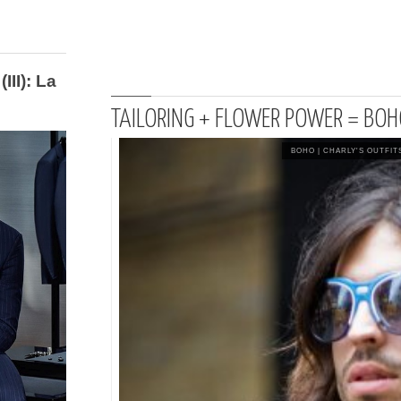
III): La
TAILORING + FLOWER POWER = BO
BOHO
|
CHARLY'S OUTFI