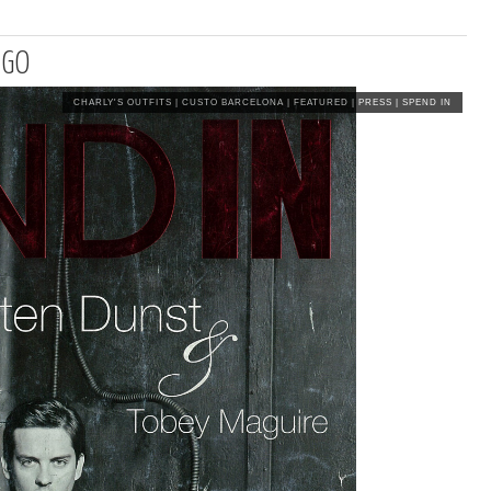
AGO
CHARLY'S OUTFITS
|
CUSTO BARCELONA
|
FEATURED
|
PRESS
|
SPEND IN