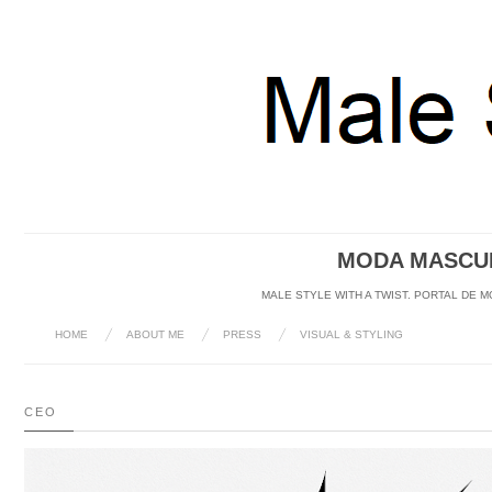
MODA MASCUL
MALE STYLE WITH A TWIST. PORTAL DE 
HOME
ABOUT ME
PRESS
VISUAL & STYLING
CEO