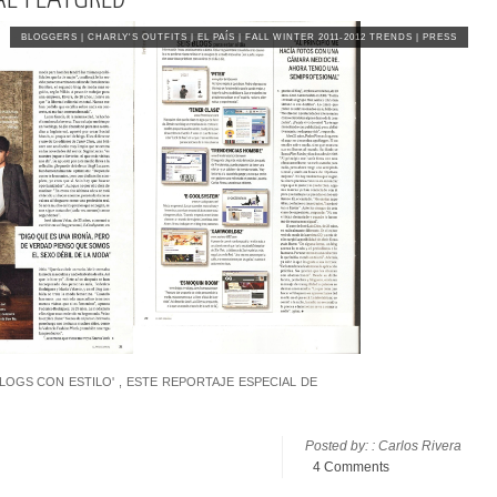
BLOGGERS
|
CHARLY'S OUTFITS
|
EL PAÍS
|
FALL WINTER 2011-2012 TRENDS
|
PRESS
GS CON ESTILO' , ESTE REPORTAJE ESPECIAL DE
Posted by: : Carlos Rivera
4 Comments