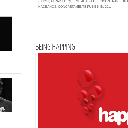
¡D IOS!, MIRAD LO QUE ME ACABO DE ENCONTRAR , UN E
HACE AÑOS. CONCRETAMENTE FUE E N EL 20...
BEING HAPPING