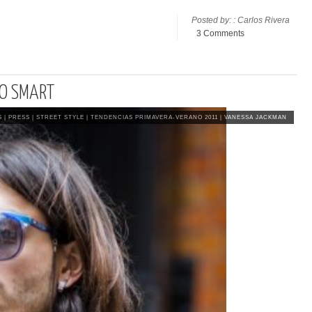
Posted by: : Carlos Rivera
3 Comments
HO SMART
TS
|
PRESS
|
STREET STYLE
|
TENDENCIAS PRIMAVERA-VERANO 2011
|
VANESSA JACKMAN